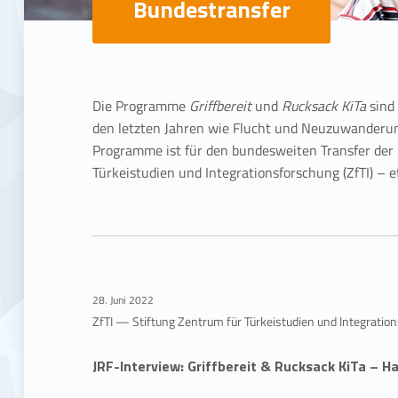
Bundestransfer
B
u
Die Programme
Griffbereit
und
Rucksack KiTa
sind 
den letzten Jahren wie Flucht und Neuzuwanderun
n
Programme ist für den bundesweiten Transfer d
Türkeistudien und Integrationsforschung (ZfTI) – et
d
e
s
28. Juni 2022
t
ZfTI — Stiftung Zentrum für Türkeistudien und Integratio
r
JRF-Interview: Griffbereit & Rucksack KiTa – H