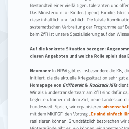
Bestandteil einer vielfältigen, toleranten und offe
Das Ministerium für Kinder, Jugend, Familie, Glei
diese inhaltlich und fachlich. Die lokale Koordin
systematischen Verbreitung der Programme auf B
beim ZfTI ist unsere Spezialisierung auf den Wiss
Auf die konkrete Situation bezogen: Angenomme
diesen Angeboten und welche Rolle spielt das
Neumann
: In NRW gibt es insbesondere die KIs,
initiiert, die die aktuelle Kriegssituation sehr gu
Homepage von
Griffbereit
&
Rucksack KiTa
dient
Wir als Bundestransferteam am ZfTI sind dafür d
begleiten. Immer mit dem Ziel, neue Landeskoordin
bundesweit. Sprich, wir organisieren
wissenschaf
mit dem MKJFGFI den Vortrag
„Es sind einfach K
realisieren können. Grundsätzlich besprechen wir
Hintergründe gibt es, wo können wir ansetzen? I