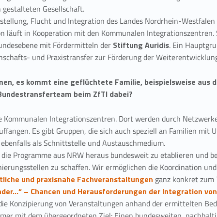
n gestalteten Gesellschaft.
chstellung, Flucht und Integration des Landes Nordrhein-Westfalen
ation läuft in Kooperation mit den Kommunalen Integrationszentren
undesebene mit Fördermitteln der
Stiftung Auridis
. Ein Hauptgr
enschafts- und Praxistransfer zur Förderung der Weiterentwicklu
n, es kommt eine geflüchtete Familie, beispielsweise aus der
 Bundestransferteam beim ZfTI dabei?
 die Kommunalen Integrationszentren. Dort werden durch Netzwerk
t auffangen. Es gibt Gruppen, die sich auch speziell an Familien mit
 ebenfalls als Schnittstelle und Austauschmedium.
a, die Programme aus NRW heraus bundesweit zu etablieren und b
ierungsstellen zu schaffen. Wir ermöglichen die Koordination und
tliche und praxisnahe Fachveranstaltungen
ganz konkret zum 
inder…“ – Chancen und Herausforderungen der Integration von
 die Konzipierung von Veranstaltungen anhand der ermittelten Be
mmer mit dem übergeordneten Ziel: Einen bundesweiten, nachhalt