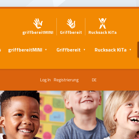
griffbereitMINI
Griffbereit
Rucksack KiTa
s
griffbereitMINI
Griffbereit
Rucksack KiTa
Log In
Registrierung
DE