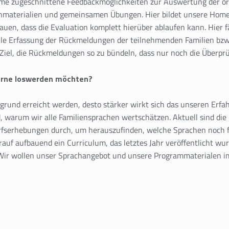
amme zugeschnittene Feedbackmöglichkeiten zur Auswertung der o
Lernmaterialien und gemeinsamen Übungen. Hier bildet unsere Hom
bauen, dass die Evaluation komplett hierüber ablaufen kann. Hier fäl
le Erfassung der Rückmeldungen der teilnehmenden Familien bzw. 
 Ziel, die Rückmeldungen so zu bündeln, dass nur noch die Überprü
 gerne loswerden möchten?
ergrund erreicht werden, desto stärker wirkt sich das unseren Erfa
nd, warum wir alle Familiensprachen wertschätzen. Aktuell sind di
fserhebungen durch, um herauszufinden, welche Sprachen noch fe
arauf aufbauend ein Curriculum, das letztes Jahr veröffentlicht 
n. Wir wollen unser Sprachangebot und unsere Programmaterialen 