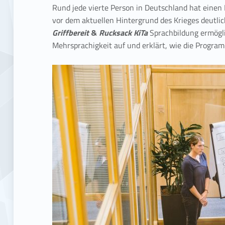
a
Rund jede vierte Person in Deutschland hat einen 
vor dem aktuellen Hintergrund des Krieges deutli
n
Griffbereit
&
Rucksack KiTa
Sprachbildung ermögli
Mehrsprachigkeit auf und erklärt, wie die Prog
s
f
e
r