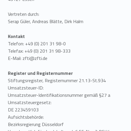
s
Vertreten durch:
s
Serap Güler, Andreas Blätte, Dirk Halm
u
Kontakt
m
Telefon: +49 (0) 201 31 98-0
Telefax: +49 (0) 201 31 98-333
E-Mail:
zfti@zfti.de
Register und Registernummer
Stiftungsregister, Registernummer 21.13-St.934
Umsatzsteuer-ID:
Umsatzsteuer-Identifikationsnummer gemäß §27 a
Umsatzsteuergesetz:
DE 223459103
Aufsichtsbehörde:
Bezirksregierung Düsseldorf