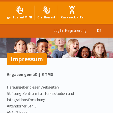
griffbereitMINI
Griffbereit
Rucksack KiTa
Log In
Registrierung
DE
Impressum
I
Angaben gemäß § 5 TMG
m
p
Herausgeber dieser Webseiten:
Stiftung Zentrum für Türkeistudien und
r
Integrationsforschung
Altendorfer Str. 3
e
45127 Essen