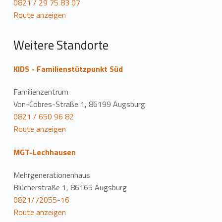
0821 / 29 75 83 07
t
Route anzeigen
i
Weitere Standorte
o
n
KIDS - Familienstützpunkt Süd
Familienzentrum
Von-Cobres-Straße 1, 86199 Augsburg
0821 / 650 96 82
Route anzeigen
MGT-Lechhausen
Mehrgenerationenhaus
Blücherstraße 1, 86165 Augsburg
0821/72055-16
Route anzeigen