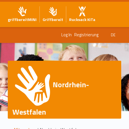
griffbereitMINI
Griffbereit
Rucksack KiTa
Log In
Registrierung
DE
Nordrhein-
Westfalen
S