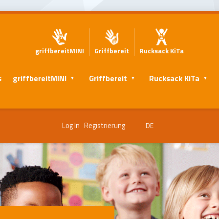
griffbereitMINI
Griffbereit
Rucksack KiTa
s
griffbereitMINI
Griffbereit
Rucksack KiTa
Log In
Registrierung
DE