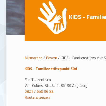
KIDS - Famili
L
Mitmachen
/
Bayern
/
KIDS - Familienstützpunkt 
o
KIDS - Familienstützpunkt Süd
c
Familienzentrum
Von-Cobres-Straße 1, 86199 Augsburg
a
0821 / 650 96 82
Route anzeigen