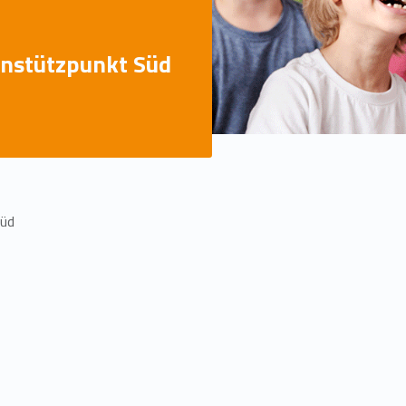
enstützpunkt Süd
Süd