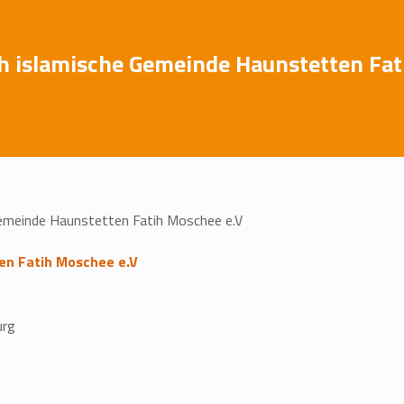
h islamische Gemeinde Haunstetten Fat
Gemeinde Haunstetten Fatih Moschee e.V
en Fatih Moschee e.V
urg