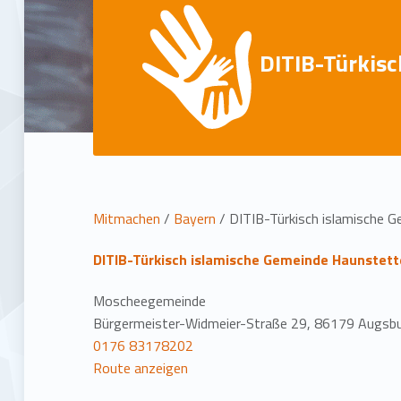
DITIB-Türkisc
L
Mitmachen
/
Bayern
/
DITIB-Türkisch islamische 
o
DITIB-Türkisch islamische Gemeinde Haunstett
c
Moscheegemeinde
Bürgermeister-Widmeier-Straße 29, 86179 Augsb
a
0176 83178202
Route anzeigen