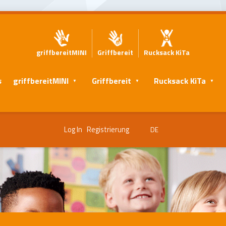
griffbereitMINI
Griffbereit
Rucksack KiTa
s
griffbereitMINI
Griffbereit
Rucksack KiTa
Log In
Registrierung
DE