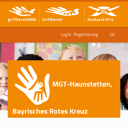
griffbereitMINI
Griffbereit
Rucksack KiTa
Log In
Registrierung
DE
MGT-Haunstetten,
Bayrisches Rotes Kreuz