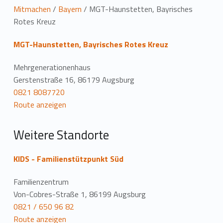
L
Mitmachen
/
Bayern
/
MGT-Haunstetten, Bayrisches
Rotes Kreuz
o
MGT-Haunstetten, Bayrisches Rotes Kreuz
c
a
Mehrgenerationenhaus
Gerstenstraße 16, 86179 Augsburg
t
0821 8087720
Route anzeigen
i
o
Weitere Standorte
n
KIDS - Familienstützpunkt Süd
Familienzentrum
Von-Cobres-Straße 1, 86199 Augsburg
0821 / 650 96 82
Route anzeigen