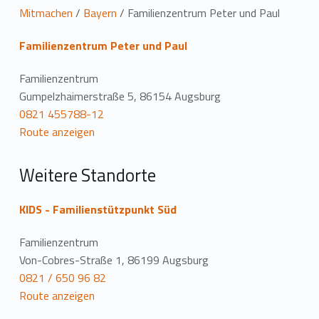
L
Mitmachen
/
Bayern
/
Familienzentrum Peter und Paul
o
Familienzentrum Peter und Paul
c
Familienzentrum
a
Gumpelzhaimerstraße 5, 86154 Augsburg
0821 455788-12
t
Route anzeigen
i
Weitere Standorte
o
n
KIDS - Familienstützpunkt Süd
Familienzentrum
Von-Cobres-Straße 1, 86199 Augsburg
0821 / 650 96 82
Route anzeigen