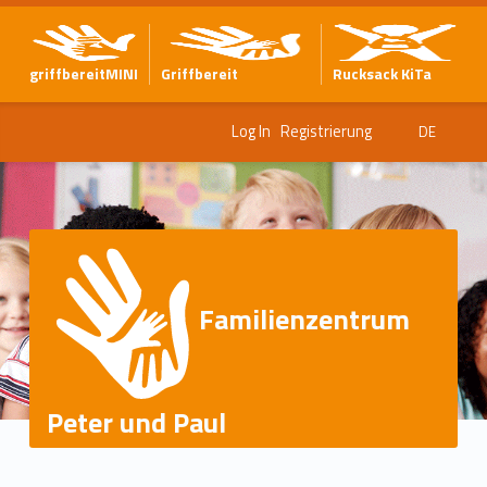
griffbereitMINI
Griffbereit
Rucksack KiTa
Log In
Registrierung
DE
Familienzentrum
Peter und Paul