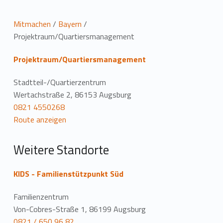
L
Mitmachen
/
Bayern
/
Projektraum/Quartiersmanagement
o
Projektraum/Quartiersmanagement
c
a
Stadtteil-/Quartierzentrum
Wertachstraße 2, 86153 Augsburg
t
0821 4550268
Route anzeigen
i
o
Weitere Standorte
n
KIDS - Familienstützpunkt Süd
Familienzentrum
Von-Cobres-Straße 1, 86199 Augsburg
0821 / 650 96 82