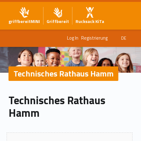
griffbereitMINI
Griffbereit
Rucksack KiTa
Log In
Registrierung
DE
Technisches Rathaus Hamm
Technisches Rathaus
Hamm