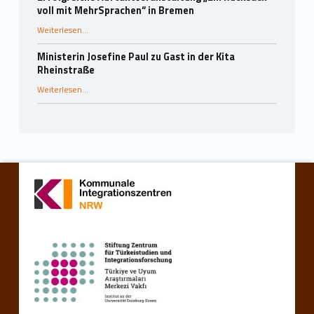
voll mit MehrSprachen“ in Bremen
“Erfolgreiche Auftaktveranstaltung „Ein Rucksack voll mit MehrSprachen“ in Bremen”
Weiterlesen
…
Ministerin Josefine Paul zu Gast in der Kita
Rheinstraße
“Ministerin Josefine Paul zu Gast in der Kita Rheinstraße”
Weiterlesen
…