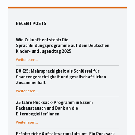
Seitenleiste
RECENT POSTS
Wie Zukunft entsteht: Die
Sprachbildungsprogramme auf dem Deutschen
Kinder- und Jugendtag 2025
Weiterlesen
…
“Wie Zukunft entsteht: Die Sprachbildungsprogramme auf dem Deutschen Kinder- und Jugendtag 2025”
BAK25: Mehrsprachigkeit als Schlüssel für
Chancengerechtigkeit und gesellschaftlichen
Zusammenhalt
“BAK25: Mehrsprachigkeit als Schlüssel für Chancengerechtigkeit und gesellschaftlichen Zusammenhalt”
Weiterlesen
…
25 Jahre Rucksack-Programm in Essen:
Fachaustausch und Dank an die
Elternbegleiter*innen
Weiterlesen
…
“25 Jahre Rucksack-Programm in Essen: Fachaustausch und Dank an die Elternbegleiter*innen”
Erfolgreiche Auftaktveranstaltung „Ein Rucksack