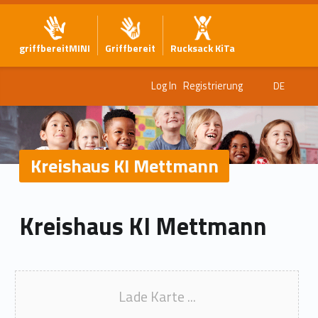
griffbereitMINI
Griffbereit
Rucksack KiTa
Log In
Registrierung
DE
Kreishaus KI Mettmann
Kreishaus KI Mettmann
Lade Karte ...