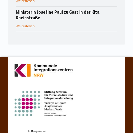
“Erfolgreiche Auftaktveranstaltung „Ein Rucksack voll mit MehrSprachen“ in Bremen”
Weiterlesen
…
Ministerin Josefine Paul zu Gast in der Kita
Rheinstraße
“Ministerin Josefine Paul zu Gast in der Kita Rheinstraße”
Weiterlesen
…