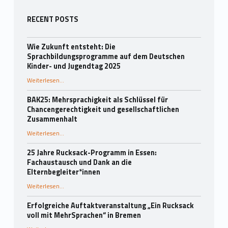
Seitenleiste
RECENT POSTS
Wie Zukunft entsteht: Die
Sprachbildungsprogramme auf dem Deutschen
Kinder- und Jugendtag 2025
Weiterlesen
…
“Wie Zukunft entsteht: Die Sprachbildungsprogramme auf dem Deutschen Kinder- und Jugendtag 2025”
BAK25: Mehrsprachigkeit als Schlüssel für
Chancengerechtigkeit und gesellschaftlichen
Zusammenhalt
“BAK25: Mehrsprachigkeit als Schlüssel für Chancengerechtigkeit und gesellschaftlichen Zusammenhalt”
Weiterlesen
…
25 Jahre Rucksack-Programm in Essen:
Fachaustausch und Dank an die
Elternbegleiter*innen
Weiterlesen
…
“25 Jahre Rucksack-Programm in Essen: Fachaustausch und Dank an die Elternbegleiter*innen”
Erfolgreiche Auftaktveranstaltung „Ein Rucksack
voll mit MehrSprachen“ in Bremen