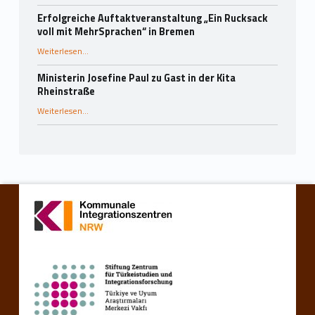
Erfolgreiche Auftaktveranstaltung „Ein Rucksack
voll mit MehrSprachen“ in Bremen
“Erfolgreiche Auftaktveranstaltung „Ein Rucksack voll mit MehrSprachen“ in Bremen”
Weiterlesen
…
Ministerin Josefine Paul zu Gast in der Kita
Rheinstraße
“Ministerin Josefine Paul zu Gast in der Kita Rheinstraße”
Weiterlesen
…