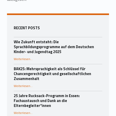
Zurück zur Hauptnavigation springen
Seitenleiste
RECENT POSTS
Wie Zukunft entsteht: Die
Sprachbildungsprogramme auf dem Deutschen
Kinder- und Jugendtag 2025
Weiterlesen
…
“Wie Zukunft entsteht: Die Sprachbildungsprogramme auf dem Deutschen Kinder- und Jugendtag 2025”
BAK25: Mehrsprachigkeit als Schlüssel für
Chancengerechtigkeit und gesellschaftlichen
Zusammenhalt
“BAK25: Mehrsprachigkeit als Schlüssel für Chancengerechtigkeit und gesellschaftlichen Zusammenhalt”
Weiterlesen
…
25 Jahre Rucksack-Programm in Essen:
Fachaustausch und Dank an die
Elternbegleiter*innen
Weiterlesen
…
“25 Jahre Rucksack-Programm in Essen: Fachaustausch und Dank an die Elternbegleiter*innen”