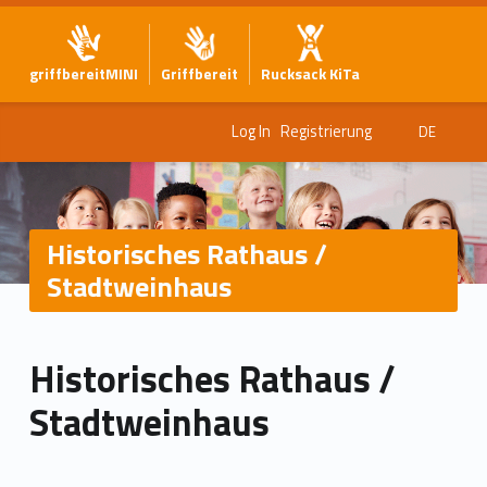
griffbereitMINI
Griffbereit
Rucksack KiTa
Log In
Registrierung
DE
Historisches Rathaus /
Stadtweinhaus
Historisches Rathaus /
Stadtweinhaus