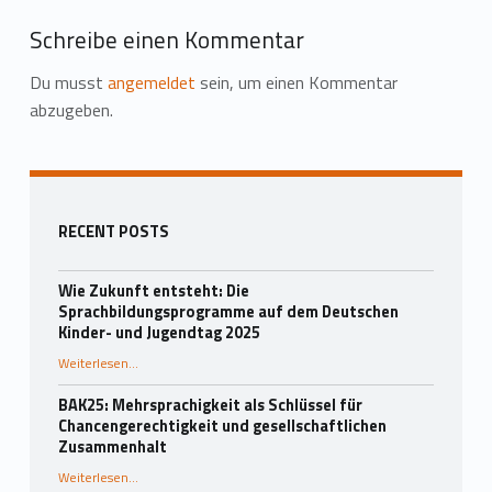
Ihre → hinzufügen
Schreibe einen Kommentar
Du musst
angemeldet
sein, um einen Kommentar
abzugeben.
Zurück zur Hauptnavigation springen
Seitenleiste
RECENT POSTS
Wie Zukunft entsteht: Die
Sprachbildungsprogramme auf dem Deutschen
Kinder- und Jugendtag 2025
Weiterlesen
…
“Wie Zukunft entsteht: Die Sprachbildungsprogramme auf dem Deutschen Kinder- und Jugendtag 2025”
BAK25: Mehrsprachigkeit als Schlüssel für
Chancengerechtigkeit und gesellschaftlichen
Zusammenhalt
“BAK25: Mehrsprachigkeit als Schlüssel für Chancengerechtigkeit und gesellschaftlichen Zusammenhalt”
Weiterlesen
…