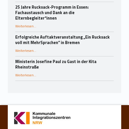
25 Jahre Rucksack-Programm in Essen:
Fachaustausch und Dank an die
Elternbegleiter*innen
Weiterlesen
…
“25 Jahre Rucksack-Programm in Essen: Fachaustausch und Dank an die Elternbegleiter*innen”
Erfolgreiche Auftaktveranstaltung „Ein Rucksack
voll mit MehrSprachen“ in Bremen
“Erfolgreiche Auftaktveranstaltung „Ein Rucksack voll mit MehrSprachen“ in Bremen”
Weiterlesen
…
Ministerin Josefine Paul zu Gast in der Kita
Rheinstraße
“Ministerin Josefine Paul zu Gast in der Kita Rheinstraße”
Weiterlesen
…