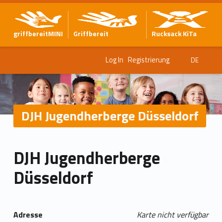
griffbereitMINI
Griffbereit
Rucksack KiTa
Log In
Registrierung
DE
DJH Jugendherberge Düsseldorf
DJH Jugendherberge
Düsseldorf
Adresse
Karte nicht verfügbar