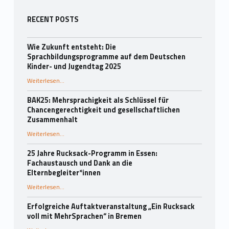
Seitenleiste
RECENT POSTS
Wie Zukunft entsteht: Die
Sprachbildungsprogramme auf dem Deutschen
Kinder- und Jugendtag 2025
Weiterlesen
…
“Wie Zukunft entsteht: Die Sprachbildungsprogramme auf dem Deutschen Kinder- und Jugendtag 2025”
BAK25: Mehrsprachigkeit als Schlüssel für
Chancengerechtigkeit und gesellschaftlichen
Zusammenhalt
“BAK25: Mehrsprachigkeit als Schlüssel für Chancengerechtigkeit und gesellschaftlichen Zusammenhalt”
Weiterlesen
…
25 Jahre Rucksack-Programm in Essen:
Fachaustausch und Dank an die
Elternbegleiter*innen
Weiterlesen
…
“25 Jahre Rucksack-Programm in Essen: Fachaustausch und Dank an die Elternbegleiter*innen”
Erfolgreiche Auftaktveranstaltung „Ein Rucksack
voll mit MehrSprachen“ in Bremen