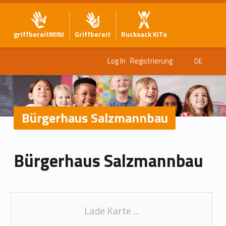
griffbereitMINI
Griffbereit
Rucksack KiTa
Log In
Registrierung
DE
Bürgerhaus Salzmannbau
Bürgerhaus Salzmannbau
Lade Karte ...