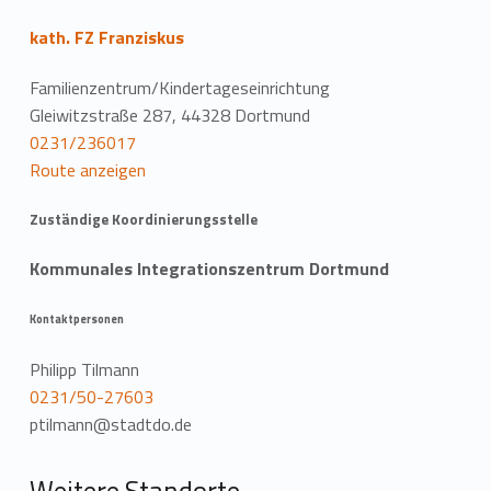
o
kath. FZ Franziskus
c
Familienzentrum/Kindertageseinrichtung
a
Gleiwitzstraße 287, 44328 Dortmund
0231/236017
t
Route anzeigen
i
Zuständige Koordinierungsstelle
o
Kommunales Integrationszentrum Dortmund
n
Kontaktpersonen
Philipp Tilmann
0231/50-27603
ptilmann@stadtdo.de