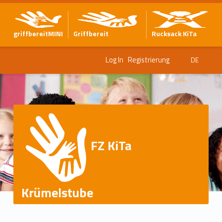
griffbereitMINI
Griffbereit
Rucksack KiTa
Log In
Registrierung
DE
FZ KiTa
Krümelstube