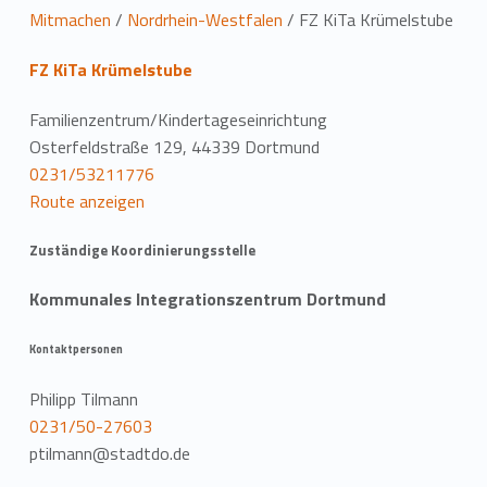
L
Mitmachen
/
Nordrhein-Westfalen
/
FZ KiTa Krümelstube
o
FZ KiTa Krümelstube
c
Familienzentrum/Kindertageseinrichtung
a
Osterfeldstraße 129, 44339 Dortmund
0231/53211776
t
Route anzeigen
i
Zuständige Koordinierungsstelle
o
Kommunales Integrationszentrum Dortmund
n
Kontaktpersonen
Philipp Tilmann
0231/50-27603
ptilmann@stadtdo.de