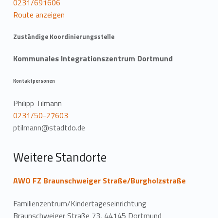
0231/691606
t
Route anzeigen
i
Zuständige Koordinierungsstelle
o
Kommunales Integrationszentrum Dortmund
n
Kontaktpersonen
Philipp Tilmann
0231/50-27603
ptilmann@stadtdo.de
Weitere Standorte
AWO FZ Braunschweiger Straße/Burgholzstraße
Familienzentrum/Kindertageseinrichtung
Braunschweiger Straße 73, 44145 Dortmund