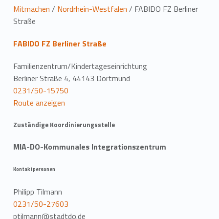
L
Mitmachen
/
Nordrhein-Westfalen
/
FABIDO FZ Berliner
Straße
o
FABIDO FZ Berliner Straße
c
a
Familienzentrum/Kindertageseinrichtung
Berliner Straße 4, 44143 Dortmund
t
0231/50-15750
Route anzeigen
i
o
Zuständige Koordinierungsstelle
n
MIA-DO-Kommunales Integrationszentrum
Kontaktpersonen
Philipp Tilmann
0231/50-27603
ptilmann@stadtdo.de