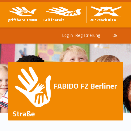
griffbereitMINI
Griffbereit
Rucksack KiTa
Log In
Registrierung
DE
FABIDO FZ Berliner
Straße