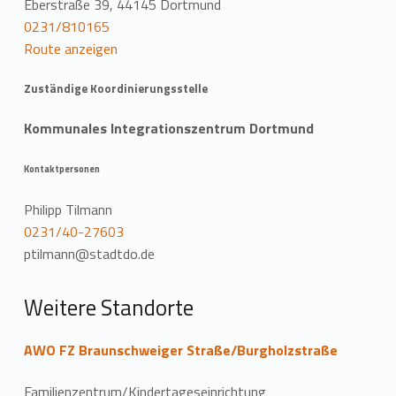
Eberstraße 39, 44145 Dortmund
t
0231/810165
Route anzeigen
i
o
Zuständige Koordinierungsstelle
n
Kommunales Integrationszentrum Dortmund
Kontaktpersonen
Philipp Tilmann
0231/40-27603
ptilmann@stadtdo.de
Weitere Standorte
AWO FZ Braunschweiger Straße/Burgholzstraße
Familienzentrum/Kindertageseinrichtung