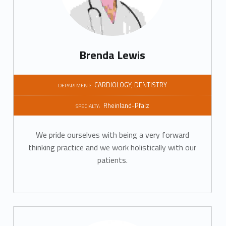
r
t
m
Brenda Lewis
e
n
CARDIOLOGY
,
DENTISTRY
DEPARTMENT:
t
Rheinland-Pfalz
SPECIALTY:
:
We pride ourselves with being a very forward
C
thinking practice and we work holistically with our
patients.
a
r
d