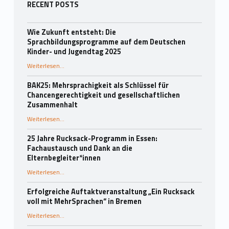
Seitenleiste
RECENT POSTS
Wie Zukunft entsteht: Die
Sprachbildungsprogramme auf dem Deutschen
Kinder- und Jugendtag 2025
Weiterlesen
…
“Wie Zukunft entsteht: Die Sprachbildungsprogramme auf dem Deutschen Kinder- und Jugendtag 2025”
BAK25: Mehrsprachigkeit als Schlüssel für
Chancengerechtigkeit und gesellschaftlichen
Zusammenhalt
“BAK25: Mehrsprachigkeit als Schlüssel für Chancengerechtigkeit und gesellschaftlichen Zusammenhalt”
Weiterlesen
…
25 Jahre Rucksack-Programm in Essen:
Fachaustausch und Dank an die
Elternbegleiter*innen
Weiterlesen
…
“25 Jahre Rucksack-Programm in Essen: Fachaustausch und Dank an die Elternbegleiter*innen”
Erfolgreiche Auftaktveranstaltung „Ein Rucksack
voll mit MehrSprachen“ in Bremen
“Erfolgreiche Auftaktveranstaltung „Ein Rucksack voll mit MehrSprachen“ in Bremen”
Weiterlesen
…