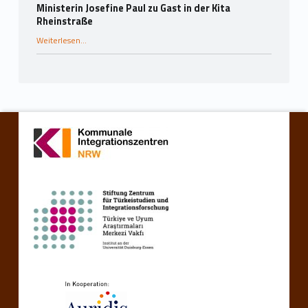
Ministerin Josefine Paul zu Gast in der Kita
Rheinstraße
“Ministerin Josefine Paul zu Gast in der Kita Rheinstraße”
Weiterlesen
…