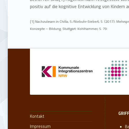
c
positiv auf die kognitive Entwicklung von Kindern a
h
[1] Nachzulesen in Chilla, S./Niebuhr-Siebert, S. (2017): Mehrsp
i
Konzepte – Bildung. Stuttgart: Kohlhammer, S. 79.
g
Zurück zur Hauptnavigation springen
k
e
i
t
GRIF
Kontakt
Impressum
Be