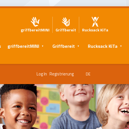
griffbereitMINI
Griffbereit
Rucksack KiTa
s
griffbereitMINI
Griffbereit
Rucksack KiTa
Log In
Registrierung
DE