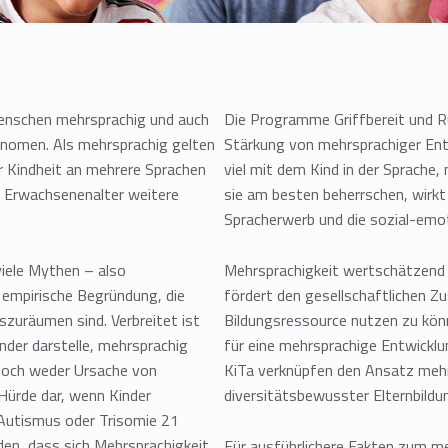
 Menschen mehrsprachig und auch
Die Programme Griffbereit und Ru
änomen. Als mehrsprachig gelten
Stärkung von mehrsprachiger Entw
r Kindheit an mehrere Sprachen
viel mit dem Kind in der Sprache, 
r Erwachsenenalter weitere
sie am besten beherrschen, wirkt 
Spracherwerb und die sozial-emot
viele Mythen – also
Mehrsprachigkeit wertschätzend 
empirische Begründung, die
fördert den gesellschaftlichen 
zuräumen sind. Verbreitet ist
Bildungsressource nutzen zu kön
nder darstelle, mehrsprachig
für eine mehrsprachige Entwicklu
edoch weder Ursache von
KiTa verknüpfen den Ansatz mehr
 Hürde dar, wenn Kinder
diversitätsbewusster Elternbildu
 Autismus oder Trisomie 21
den, dass sich Mehrsprachigkeit
Für ausführlichere Fakten zum 