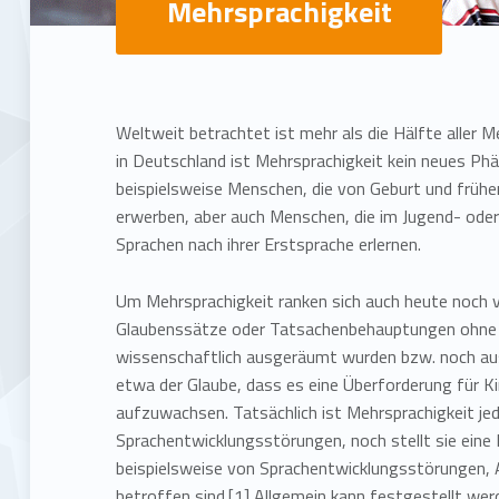
Mehrsprachigkeit
M
e
Weltweit betrachtet ist mehr als die Hälfte aller
in Deutschland ist Mehrsprachigkeit kein neues Ph
h
beispielsweise Menschen, die von Geburt und frühe
erwerben, aber auch Menschen, die im Jugend- ode
r
Sprachen nach ihrer Erstsprache erlernen.
s
Um Mehrsprachigkeit ranken sich auch heute noch 
Glaubenssätze oder Tatsachenbehauptungen ohne 
p
wissenschaftlich ausgeräumt wurden bzw. noch aus
etwa der Glaube, dass es eine Überforderung für Ki
r
aufzuwachsen. Tatsächlich ist Mehrsprachigkeit j
Sprachentwicklungsstörungen, noch stellt sie eine
a
beispielsweise von Sprachentwicklungsstörungen,
betroffen sind.[1] Allgemein kann festgestellt wer