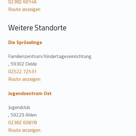
02382 60146
t
Route anzeigen
i
Weitere Standorte
o
n
Die Sprösslinge
Familienzentrum/Kindertageseinrichtung
, 59302 Oelde
02522 72531
Route anzeigen
Jugendzentrum Ost
Jugendclub
, 59229 Ahlen
02382 60878
Route anzeigen