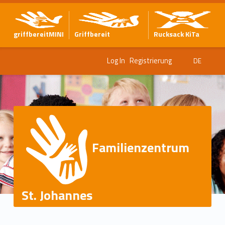
griffbereitMINI
Griffbereit
Rucksack KiTa
Log In
Registrierung
DE
Familienzentrum
St. Johannes