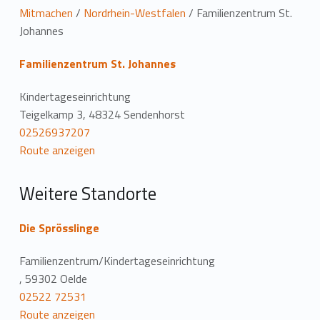
L
Mitmachen
/
Nordrhein-Westfalen
/
Familienzentrum St.
Johannes
o
Familienzentrum St. Johannes
c
a
Kindertageseinrichtung
Teigelkamp 3, 48324 Sendenhorst
t
02526937207
Route anzeigen
i
o
Weitere Standorte
n
Die Sprösslinge
Familienzentrum/Kindertageseinrichtung
, 59302 Oelde
02522 72531
Route anzeigen