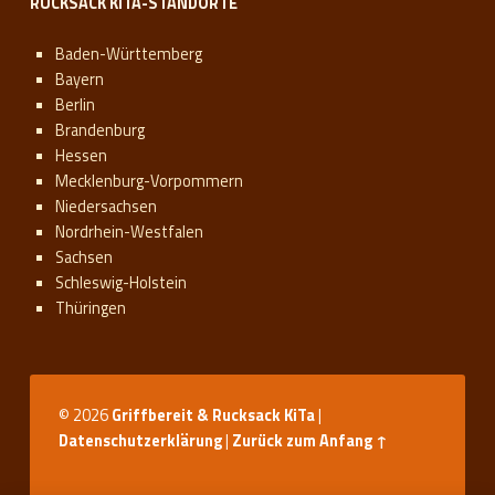
RUCKSACK KITA-STANDORTE
Baden-Württemberg
Bayern
Berlin
Brandenburg
Hessen
Mecklenburg-Vorpommern
Niedersachsen
Nordrhein-Westfalen
Sachsen
Schleswig-Holstein
Thüringen
© 2026
Griffbereit & Rucksack KiTa
|
Datenschutzerklärung
|
Zurück zum Anfang ↑