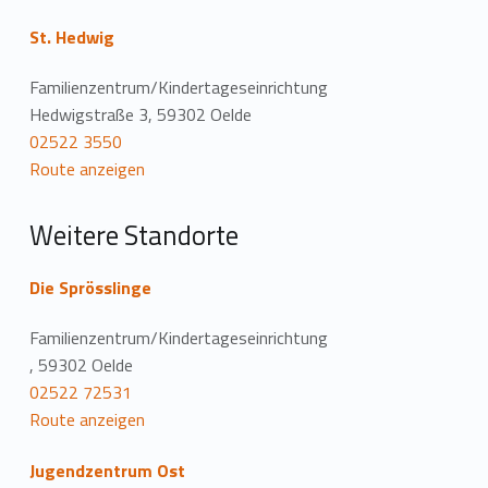
o
St. Hedwig
c
Familienzentrum/Kindertageseinrichtung
a
Hedwigstraße 3, 59302 Oelde
02522 3550
t
Route anzeigen
i
Weitere Standorte
o
n
Die Sprösslinge
Familienzentrum/Kindertageseinrichtung
, 59302 Oelde
02522 72531
Route anzeigen
Jugendzentrum Ost