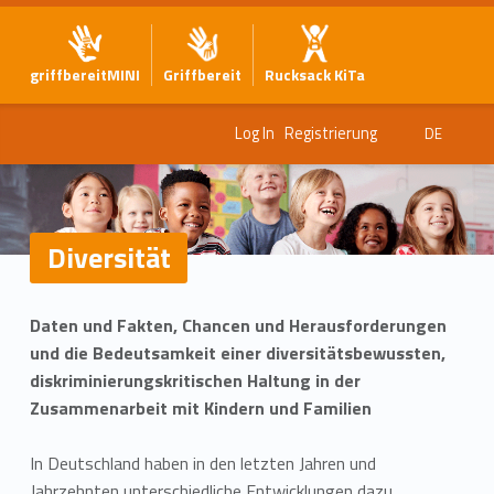
griffbereitMINI
Griffbereit
Rucksack KiTa
Log In
Registrierung
DE
Diversität
D
Daten und Fakten, Chancen und Herausforderungen
i
und die Bedeutsamkeit einer diversitätsbewussten,
v
diskriminierungskritischen Haltung in der
Zusammenarbeit mit Kindern und Familien
e
In Deutschland haben in den letzten Jahren und
r
Jahrzehnten unterschiedliche Entwicklungen dazu