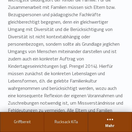
Zusammenarbeit mit Familien müssen sich Eltern bzw.
Bezugspersonen und pädagogische Fachkräfte
gleichberechtigt begegnen, denn ein gleichwertiger
Umgang mit Diversität und die Berücksichtigung von
Diversität ist nicht kontextabhängig oder
personenbezogen, sondern sollte als Grundlage jeglichen
Umgangs von Menschen miteinander darstellen und ist
zudem auch ein konkreter Auftrag von
Kindertageseinrichtungen (vgl. Prengel 2014). Hierfür
müssen zunächst die konkreten Lebenslagen und
Lebensformen, d.h. die gelebte Familienkultur
wahrgenommen und berücksichtigt werden, wozu auch
eine konsequente Reflexion der eigenen Vorannahmen und
Zuschreibungen notwendig ist, um Missverständnisse und
Fehldeutungen zu vermeiden. Alle Eltern und Familien
bringen eine große Vielfalt mit, unterscheiden sich in
Griffbereit
Rucksack KiTa
Sichtweisen, Erfahrungen und Lebenslagen, sind
Mehr