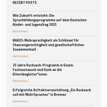
Seitenleiste
RECENT POSTS
Wie Zukunft entsteht: Die
Sprachbildungsprogramme auf dem Deutschen
Kinder- und Jugendtag 2025
Weiterlesen
…
“Wie Zukunft entsteht: Die Sprachbildungsprogramme auf dem Deutschen Kinder- und Jugendtag 2025”
BAK25: Mehrsprachigkeit als Schlüssel für
Chancengerechtigkeit und gesellschaftlichen
Zusammenhalt
“BAK25: Mehrsprachigkeit als Schlüssel für Chancengerechtigkeit und gesellschaftlichen Zusammenhalt”
Weiterlesen
…
25 Jahre Rucksack-Programm in Essen:
Fachaustausch und Dank an die
Elternbegleiter*innen
Weiterlesen
…
“25 Jahre Rucksack-Programm in Essen: Fachaustausch und Dank an die Elternbegleiter*innen”
Erfolgreiche Auftaktveranstaltung „Ein Rucksack
voll mit MehrSprachen“ in Bremen
“Erfolgreiche Auftaktveranstaltung „Ein Rucksack voll mit MehrSprachen“ in Bremen”
Weiterlesen
…