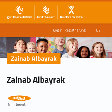
griffbereitMINI
Griffbereit
Rucksack KiTa
Log In
Registrierung
DE
Zainab Albayrak
Zainab Albayrak
Griffbereit