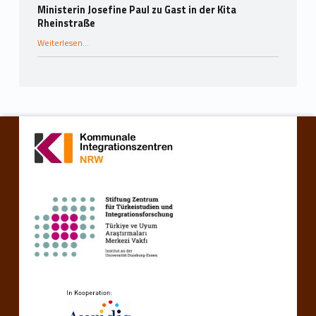
Ministerin Josefine Paul zu Gast in der Kita
Rheinstraße
“Ministerin Josefine Paul zu Gast in der Kita Rheinstraße”
Weiterlesen
…