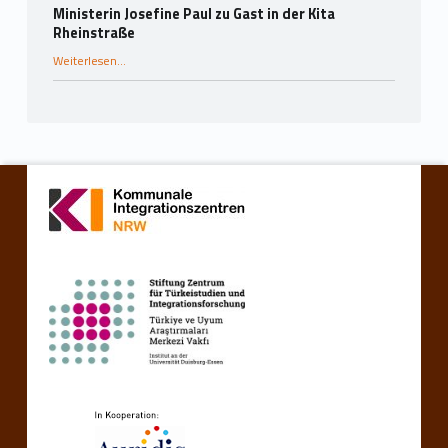
Ministerin Josefine Paul zu Gast in der Kita
Rheinstraße
“Ministerin Josefine Paul zu Gast in der Kita Rheinstraße”
Weiterlesen
…