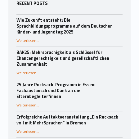
Seitenleiste
RECENT POSTS
Wie Zukunft entsteht: Die
Sprachbildungsprogramme auf dem Deutschen
Kinder- und Jugendtag 2025
Weiterlesen
…
“Wie Zukunft entsteht: Die Sprachbildungsprogramme auf dem Deutschen Kinder- und Jugendtag 2025”
BAK25: Mehrsprachigkeit als Schlüssel für
Chancengerechtigkeit und gesellschaftlichen
Zusammenhalt
“BAK25: Mehrsprachigkeit als Schlüssel für Chancengerechtigkeit und gesellschaftlichen Zusammenhalt”
Weiterlesen
…
25 Jahre Rucksack-Programm in Essen:
Fachaustausch und Dank an die
Elternbegleiter*innen
Weiterlesen
…
“25 Jahre Rucksack-Programm in Essen: Fachaustausch und Dank an die Elternbegleiter*innen”
Erfolgreiche Auftaktveranstaltung „Ein Rucksack
voll mit MehrSprachen“ in Bremen
“Erfolgreiche Auftaktveranstaltung „Ein Rucksack voll mit MehrSprachen“ in Bremen”
Weiterlesen
…