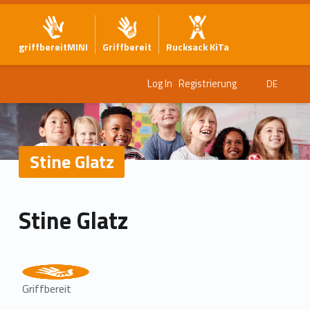
griffbereitMINI
Griffbereit
Rucksack KiTa
Log In
Registrierung
DE
Stine Glatz
Stine Glatz
Griffbereit