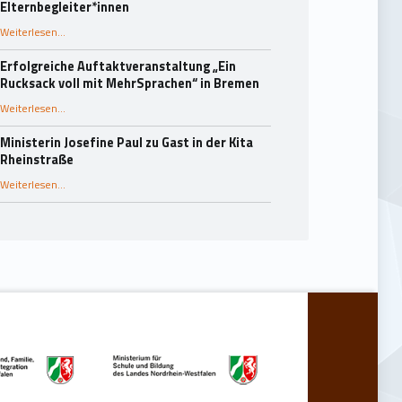
Elternbegleiter*innen
Weiterlesen
…
“25 Jahre Rucksack-Programm in Essen: Fachaustausch und Dank an die Elternbegleiter*innen”
Erfolgreiche Auftaktveranstaltung „Ein
Rucksack voll mit MehrSprachen“ in Bremen
“Erfolgreiche Auftaktveranstaltung „Ein Rucksack voll mit MehrSprachen“ in Bremen”
Weiterlesen
…
Ministerin Josefine Paul zu Gast in der Kita
Rheinstraße
“Ministerin Josefine Paul zu Gast in der Kita Rheinstraße”
Weiterlesen
…