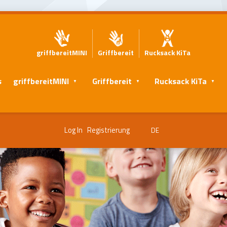
griffbereitMINI
Griffbereit
Rucksack KiTa
s
griffbereitMINI
Griffbereit
Rucksack KiTa
Log In
Registrierung
DE