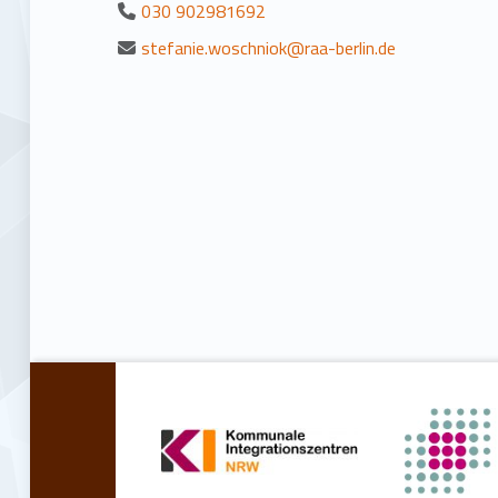
030 902981692
stefanie.woschniok@raa-berlin.de
Zurück zur Hauptnavigation springen