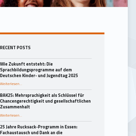
Seitenleiste
RECENT POSTS
Wie Zukunft entsteht: Die
Sprachbildungsprogramme auf dem
Deutschen Kinder- und Jugendtag 2025
Weiterlesen
…
“Wie Zukunft entsteht: Die Sprachbildungsprogramme auf dem Deutschen Kinder- und Jugendtag 2025”
BAK25: Mehrsprachigkeit als Schlüssel für
Chancengerechtigkeit und gesellschaftlichen
Zusammenhalt
“BAK25: Mehrsprachigkeit als Schlüssel für Chancengerechtigkeit und gesellschaftlichen Zusammenhalt”
Weiterlesen
…
25 Jahre Rucksack-Programm in Essen:
Fachaustausch und Dank an die