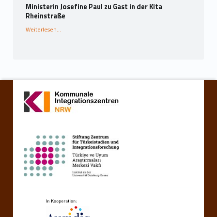
Ministerin Josefine Paul zu Gast in der Kita
Rheinstraße
“Ministerin Josefine Paul zu Gast in der Kita Rheinstraße”
Weiterlesen
…