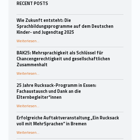
Seitenleiste
RECENT POSTS
Wie Zukunft entsteht: Die
Sprachbildungsprogramme auf dem Deutschen
Kinder- und Jugendtag 2025
Weiterlesen
…
“Wie Zukunft entsteht: Die Sprachbildungsprogramme auf dem Deutschen Kinder- und Jugendtag 2025”
BAK25: Mehrsprachigkeit als Schlüssel für
Chancengerechtigkeit und gesellschaftlichen
Zusammenhalt
“BAK25: Mehrsprachigkeit als Schlüssel für Chancengerechtigkeit und gesellschaftlichen Zusammenhalt”
Weiterlesen
…
25 Jahre Rucksack-Programm in Essen:
Fachaustausch und Dank an die
Elternbegleiter*innen
Weiterlesen
…
“25 Jahre Rucksack-Programm in Essen: Fachaustausch und Dank an die Elternbegleiter*innen”
Erfolgreiche Auftaktveranstaltung „Ein Rucksack
voll mit MehrSprachen“ in Bremen
“Erfolgreiche Auftaktveranstaltung „Ein Rucksack voll mit MehrSprachen“ in Bremen”
Weiterlesen
…