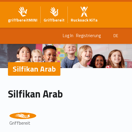
griffbereitMINI
Griffbereit
Rucksack KiTa
Log In
Registrierung
DE
Silfikan Arab
Silfikan Arab
Griffbereit