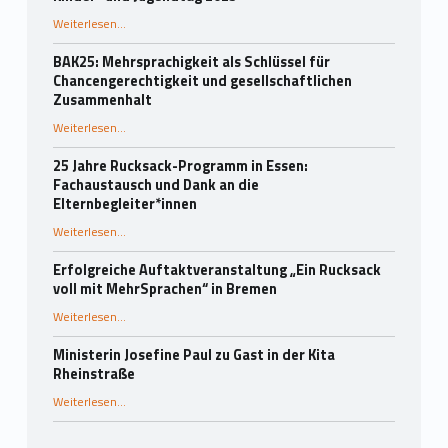
Weiterlesen
…
“Wie Zukunft entsteht: Die Sprachbildungsprogramme auf dem Deutschen Kinder- und Jugendtag 2025”
BAK25: Mehrsprachigkeit als Schlüssel für
Chancengerechtigkeit und gesellschaftlichen
Zusammenhalt
“BAK25: Mehrsprachigkeit als Schlüssel für Chancengerechtigkeit und gesellschaftlichen Zusammenhalt”
Weiterlesen
…
25 Jahre Rucksack-Programm in Essen:
Fachaustausch und Dank an die
Elternbegleiter*innen
Weiterlesen
…
“25 Jahre Rucksack-Programm in Essen: Fachaustausch und Dank an die Elternbegleiter*innen”
Erfolgreiche Auftaktveranstaltung „Ein Rucksack
voll mit MehrSprachen“ in Bremen
“Erfolgreiche Auftaktveranstaltung „Ein Rucksack voll mit MehrSprachen“ in Bremen”
Weiterlesen
…
Ministerin Josefine Paul zu Gast in der Kita
Rheinstraße
“Ministerin Josefine Paul zu Gast in der Kita Rheinstraße”
Weiterlesen
…