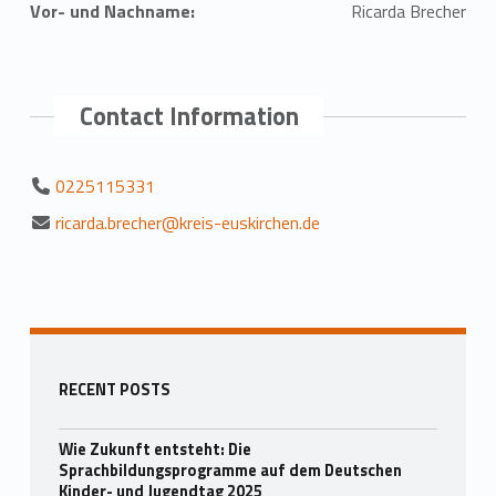
Vor- und Nachname:
Ricarda Brecher
Contact Information
0225115331
ricarda.brecher@kreis-euskirchen.de
Zurück zur Hauptnavigation springen
Seitenleiste
RECENT POSTS
Wie Zukunft entsteht: Die
Sprachbildungsprogramme auf dem Deutschen
Kinder- und Jugendtag 2025