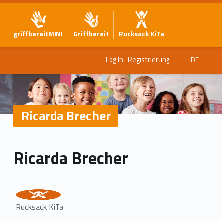
griffbereitMINI
Griffbereit
Rucksack KiTa
Log In
Registrierung
DE
Ricarda Brecher
Ricarda Brecher
Rucksack KiTa