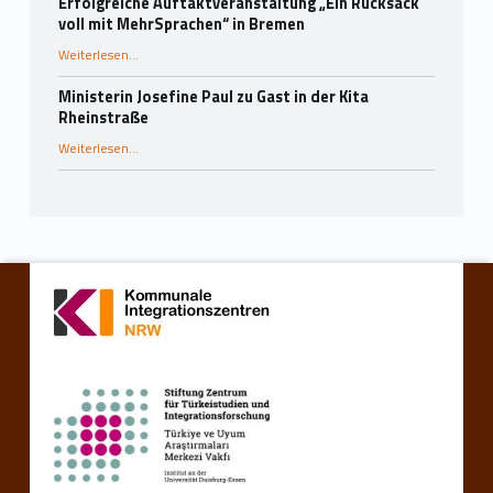
Erfolgreiche Auftaktveranstaltung „Ein Rucksack
voll mit MehrSprachen“ in Bremen
“Erfolgreiche Auftaktveranstaltung „Ein Rucksack voll mit MehrSprachen“ in Bremen”
Weiterlesen
…
Ministerin Josefine Paul zu Gast in der Kita
Rheinstraße
“Ministerin Josefine Paul zu Gast in der Kita Rheinstraße”
Weiterlesen
…