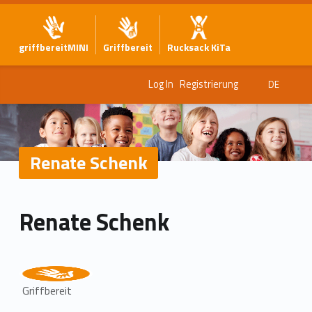
griffbereitMINI
Griffbereit
Rucksack KiTa
Log In
Registrierung
DE
Renate Schenk
Renate Schenk
Griffbereit