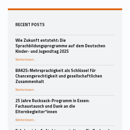
Seitenleiste
RECENT POSTS
Wie Zukunft entsteht: Die
Sprachbildungsprogramme auf dem Deutschen
Kinder- und Jugendtag 2025
Weiterlesen
…
“Wie Zukunft entsteht: Die Sprachbildungsprogramme auf dem Deutschen Kinder- und Jugendtag 2025”
BAK25: Mehrsprachigkeit als Schlüssel für
Chancengerechtigkeit und gesellschaftlichen
Zusammenhalt
“BAK25: Mehrsprachigkeit als Schlüssel für Chancengerechtigkeit und gesellschaftlichen Zusammenhalt”
Weiterlesen
…
25 Jahre Rucksack-Programm in Essen:
Fachaustausch und Dank an die
Elternbegleiter*innen
Weiterlesen
…
“25 Jahre Rucksack-Programm in Essen: Fachaustausch und Dank an die Elternbegleiter*innen”