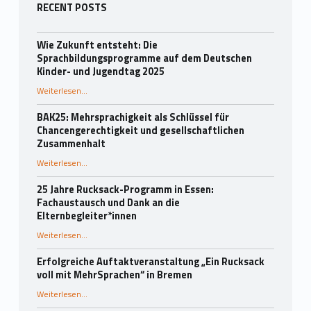
Seitenleiste
RECENT POSTS
Wie Zukunft entsteht: Die
Sprachbildungsprogramme auf dem Deutschen
Kinder- und Jugendtag 2025
Weiterlesen
…
“Wie Zukunft entsteht: Die Sprachbildungsprogramme auf dem Deutschen Kinder- und Jugendtag 2025”
BAK25: Mehrsprachigkeit als Schlüssel für
Chancengerechtigkeit und gesellschaftlichen
Zusammenhalt
“BAK25: Mehrsprachigkeit als Schlüssel für Chancengerechtigkeit und gesellschaftlichen Zusammenhalt”
Weiterlesen
…
25 Jahre Rucksack-Programm in Essen:
Fachaustausch und Dank an die
Elternbegleiter*innen
Weiterlesen
…
“25 Jahre Rucksack-Programm in Essen: Fachaustausch und Dank an die Elternbegleiter*innen”
Erfolgreiche Auftaktveranstaltung „Ein Rucksack
voll mit MehrSprachen“ in Bremen
“Erfolgreiche Auftaktveranstaltung „Ein Rucksack voll mit MehrSprachen“ in Bremen”
Weiterlesen
…