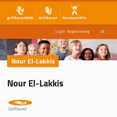
griffbereitMINI
Griffbereit
Rucksack KiTa
Log In
Registrierung
DE
Nour El-Lakkis
Nour El-Lakkis
Griffbereit