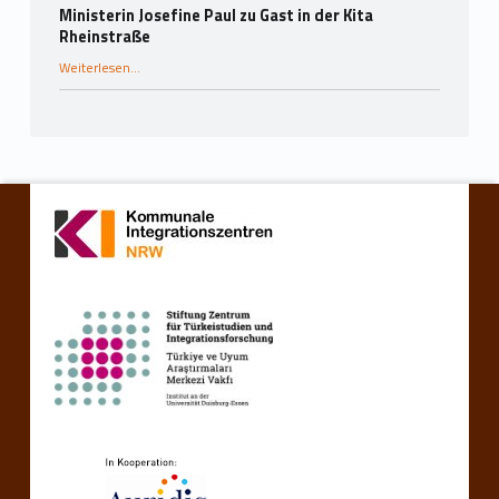
Ministerin Josefine Paul zu Gast in der Kita
Rheinstraße
“Ministerin Josefine Paul zu Gast in der Kita Rheinstraße”
Weiterlesen
…