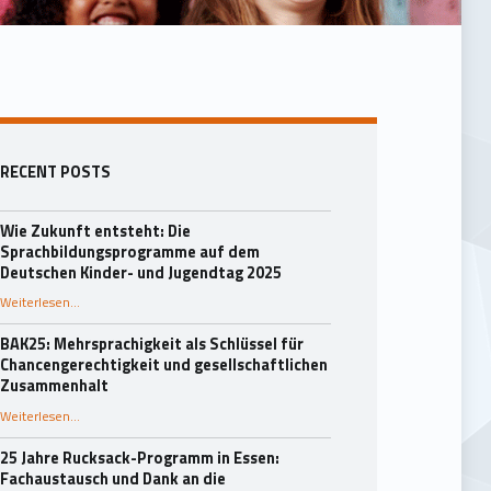
Seitenleiste
RECENT POSTS
Wie Zukunft entsteht: Die
Sprachbildungsprogramme auf dem
Deutschen Kinder- und Jugendtag 2025
Weiterlesen
…
“Wie Zukunft entsteht: Die Sprachbildungsprogramme auf dem Deutschen Kinder- und Jugendtag 2025”
BAK25: Mehrsprachigkeit als Schlüssel für
Chancengerechtigkeit und gesellschaftlichen
Zusammenhalt
“BAK25: Mehrsprachigkeit als Schlüssel für Chancengerechtigkeit und gesellschaftlichen Zusammenhalt”
Weiterlesen
…
25 Jahre Rucksack-Programm in Essen:
Fachaustausch und Dank an die