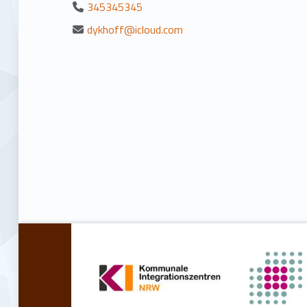
345345345
dykhoff@icloud.com
Zurück zur Hauptnavigation springen