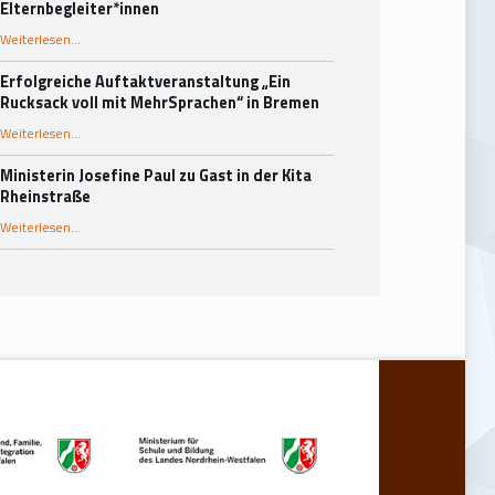
Elternbegleiter*innen
Weiterlesen
…
“25 Jahre Rucksack-Programm in Essen: Fachaustausch und Dank an die Elternbegleiter*innen”
Erfolgreiche Auftaktveranstaltung „Ein
Rucksack voll mit MehrSprachen“ in Bremen
“Erfolgreiche Auftaktveranstaltung „Ein Rucksack voll mit MehrSprachen“ in Bremen”
Weiterlesen
…
Ministerin Josefine Paul zu Gast in der Kita
Rheinstraße
“Ministerin Josefine Paul zu Gast in der Kita Rheinstraße”
Weiterlesen
…