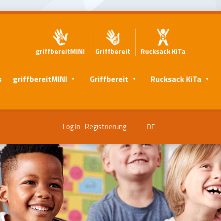
griffbereitMINI
Griffbereit
Rucksack KiTa
s
griffbereitMINI
Griffbereit
Rucksack KiTa
Log In
Registrierung
DE