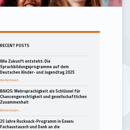
Seitenleiste
RECENT POSTS
Wie Zukunft entsteht: Die
Sprachbildungsprogramme auf dem
Deutschen Kinder- und Jugendtag 2025
Weiterlesen
…
“Wie Zukunft entsteht: Die Sprachbildungsprogramme auf dem Deutschen Kinder- und Jugendtag 2025”
BAK25: Mehrsprachigkeit als Schlüssel für
Chancengerechtigkeit und gesellschaftlichen
Zusammenhalt
“BAK25: Mehrsprachigkeit als Schlüssel für Chancengerechtigkeit und gesellschaftlichen Zusammenhalt”
Weiterlesen
…
25 Jahre Rucksack-Programm in Essen:
Fachaustausch und Dank an die