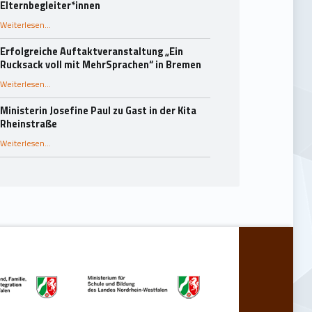
Elternbegleiter*innen
Weiterlesen
…
“25 Jahre Rucksack-Programm in Essen: Fachaustausch und Dank an die Elternbegleiter*innen”
Erfolgreiche Auftaktveranstaltung „Ein
Rucksack voll mit MehrSprachen“ in Bremen
“Erfolgreiche Auftaktveranstaltung „Ein Rucksack voll mit MehrSprachen“ in Bremen”
Weiterlesen
…
Ministerin Josefine Paul zu Gast in der Kita
Rheinstraße
“Ministerin Josefine Paul zu Gast in der Kita Rheinstraße”
Weiterlesen
…