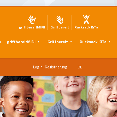
griffbereitMINI
Griffbereit
Rucksack KiTa
s
griffbereitMINI
Griffbereit
Rucksack KiTa
Log In
Registrierung
DE