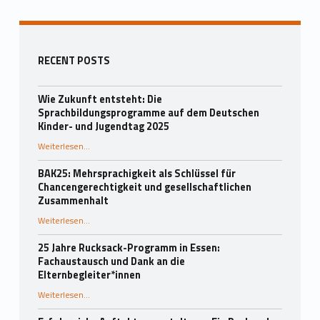
Seitenleiste
RECENT POSTS
Wie Zukunft entsteht: Die
Sprachbildungsprogramme auf dem Deutschen
Kinder- und Jugendtag 2025
Weiterlesen
…
“Wie Zukunft entsteht: Die Sprachbildungsprogramme auf dem Deutschen Kinder- und Jugendtag 2025”
BAK25: Mehrsprachigkeit als Schlüssel für
Chancengerechtigkeit und gesellschaftlichen
Zusammenhalt
“BAK25: Mehrsprachigkeit als Schlüssel für Chancengerechtigkeit und gesellschaftlichen Zusammenhalt”
Weiterlesen
…
25 Jahre Rucksack-Programm in Essen:
Fachaustausch und Dank an die
Elternbegleiter*innen
Weiterlesen
…
“25 Jahre Rucksack-Programm in Essen: Fachaustausch und Dank an die Elternbegleiter*innen”