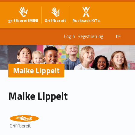
griffbereitMINI
Griffbereit
Rucksack KiTa
Log In
Registrierung
DE
Maike Lippelt
Maike Lippelt
Griffbereit