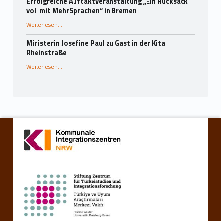
Erfolgreiche Auftaktveranstaltung „Ein Rucksack
voll mit MehrSprachen“ in Bremen
“Erfolgreiche Auftaktveranstaltung „Ein Rucksack voll mit MehrSprachen“ in Bremen”
Weiterlesen
…
Ministerin Josefine Paul zu Gast in der Kita
Rheinstraße
“Ministerin Josefine Paul zu Gast in der Kita Rheinstraße”
Weiterlesen
…