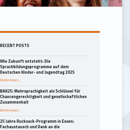
Seitenleiste
RECENT POSTS
Wie Zukunft entsteht: Die
Sprachbildungsprogramme auf dem
Deutschen Kinder- und Jugendtag 2025
Weiterlesen
…
“Wie Zukunft entsteht: Die Sprachbildungsprogramme auf dem Deutschen Kinder- und Jugendtag 2025”
BAK25: Mehrsprachigkeit als Schlüssel für
Chancengerechtigkeit und gesellschaftlichen
Zusammenhalt
“BAK25: Mehrsprachigkeit als Schlüssel für Chancengerechtigkeit und gesellschaftlichen Zusammenhalt”
Weiterlesen
…
25 Jahre Rucksack-Programm in Essen:
Fachaustausch und Dank an die