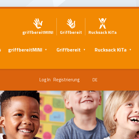
griffbereitMINI
Griffbereit
Rucksack KiTa
s
griffbereitMINI
Griffbereit
Rucksack KiTa
Log In
Registrierung
DE