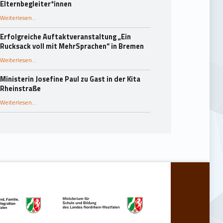
Elternbegleiter*innen
Weiterlesen
…
“25 Jahre Rucksack-Programm in Essen: Fachaustausch und Dank an die Elternbegleiter*innen”
Erfolgreiche Auftaktveranstaltung „Ein
Rucksack voll mit MehrSprachen“ in Bremen
“Erfolgreiche Auftaktveranstaltung „Ein Rucksack voll mit MehrSprachen“ in Bremen”
Weiterlesen
…
Ministerin Josefine Paul zu Gast in der Kita
Rheinstraße
“Ministerin Josefine Paul zu Gast in der Kita Rheinstraße”
Weiterlesen
…