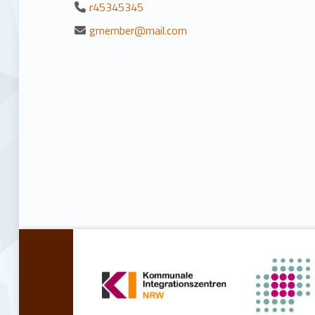
r45345345
gmember@mail.com
Zurück zur Hauptnavigation springen