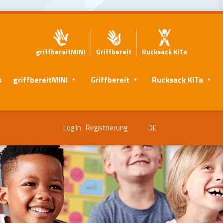
griffbereitMINI
Griffbereit
Rucksack KiTa
s
griffbereitMINI
Griffbereit
Rucksack KiTa
Log In
Registrierung
DE