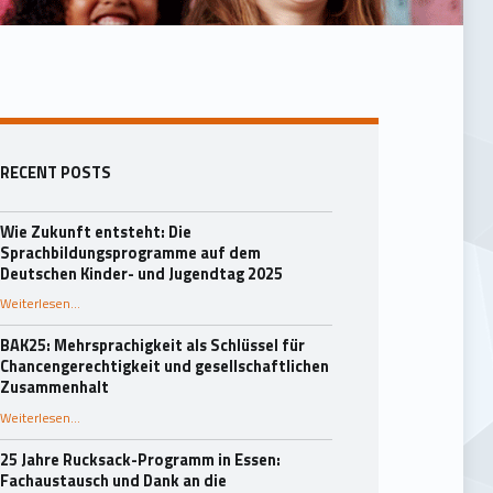
Seitenleiste
RECENT POSTS
Wie Zukunft entsteht: Die
Sprachbildungsprogramme auf dem
Deutschen Kinder- und Jugendtag 2025
Weiterlesen
…
“Wie Zukunft entsteht: Die Sprachbildungsprogramme auf dem Deutschen Kinder- und Jugendtag 2025”
BAK25: Mehrsprachigkeit als Schlüssel für
Chancengerechtigkeit und gesellschaftlichen
Zusammenhalt
“BAK25: Mehrsprachigkeit als Schlüssel für Chancengerechtigkeit und gesellschaftlichen Zusammenhalt”
Weiterlesen
…
25 Jahre Rucksack-Programm in Essen:
Fachaustausch und Dank an die