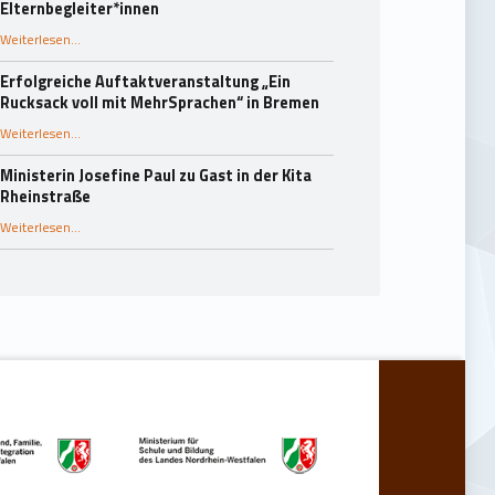
Elternbegleiter*innen
Weiterlesen
…
“25 Jahre Rucksack-Programm in Essen: Fachaustausch und Dank an die Elternbegleiter*innen”
Erfolgreiche Auftaktveranstaltung „Ein
Rucksack voll mit MehrSprachen“ in Bremen
“Erfolgreiche Auftaktveranstaltung „Ein Rucksack voll mit MehrSprachen“ in Bremen”
Weiterlesen
…
Ministerin Josefine Paul zu Gast in der Kita
Rheinstraße
“Ministerin Josefine Paul zu Gast in der Kita Rheinstraße”
Weiterlesen
…