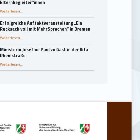
Elternbegleiter*innen
Weiterlesen
…
“25 Jahre Rucksack-Programm in Essen: Fachaustausch und Dank an die Elternbegleiter*innen”
Erfolgreiche Auftaktveranstaltung „Ein
Rucksack voll mit MehrSprachen“ in Bremen
“Erfolgreiche Auftaktveranstaltung „Ein Rucksack voll mit MehrSprachen“ in Bremen”
Weiterlesen
…
Ministerin Josefine Paul zu Gast in der Kita
Rheinstraße
“Ministerin Josefine Paul zu Gast in der Kita Rheinstraße”
Weiterlesen
…