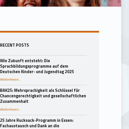
Seitenleiste
RECENT POSTS
Wie Zukunft entsteht: Die
Sprachbildungsprogramme auf dem
Deutschen Kinder- und Jugendtag 2025
Weiterlesen
…
“Wie Zukunft entsteht: Die Sprachbildungsprogramme auf dem Deutschen Kinder- und Jugendtag 2025”
BAK25: Mehrsprachigkeit als Schlüssel für
Chancengerechtigkeit und gesellschaftlichen
Zusammenhalt
“BAK25: Mehrsprachigkeit als Schlüssel für Chancengerechtigkeit und gesellschaftlichen Zusammenhalt”
Weiterlesen
…
25 Jahre Rucksack-Programm in Essen:
Fachaustausch und Dank an die