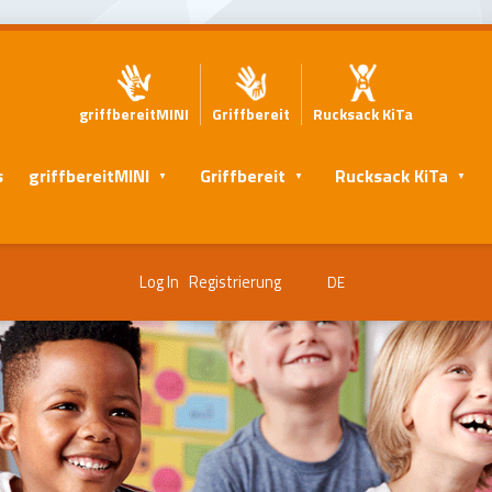
griffbereitMINI
Griffbereit
Rucksack KiTa
s
griffbereitMINI
Griffbereit
Rucksack KiTa
Log In
Registrierung
DE