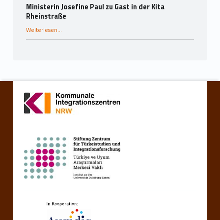
Ministerin Josefine Paul zu Gast in der Kita
Rheinstraße
“Ministerin Josefine Paul zu Gast in der Kita Rheinstraße”
Weiterlesen
…