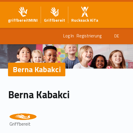
griffbereitMINI
Griffbereit
Rucksack KiTa
Log In
Registrierung
DE
Berna Kabakci
Berna Kabakci
Griffbereit