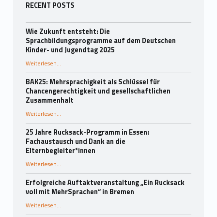
Seitenleiste
RECENT POSTS
Wie Zukunft entsteht: Die
Sprachbildungsprogramme auf dem Deutschen
Kinder- und Jugendtag 2025
Weiterlesen
…
“Wie Zukunft entsteht: Die Sprachbildungsprogramme auf dem Deutschen Kinder- und Jugendtag 2025”
BAK25: Mehrsprachigkeit als Schlüssel für
Chancengerechtigkeit und gesellschaftlichen
Zusammenhalt
“BAK25: Mehrsprachigkeit als Schlüssel für Chancengerechtigkeit und gesellschaftlichen Zusammenhalt”
Weiterlesen
…
25 Jahre Rucksack-Programm in Essen:
Fachaustausch und Dank an die
Elternbegleiter*innen
Weiterlesen
…
“25 Jahre Rucksack-Programm in Essen: Fachaustausch und Dank an die Elternbegleiter*innen”
Erfolgreiche Auftaktveranstaltung „Ein Rucksack
voll mit MehrSprachen“ in Bremen
“Erfolgreiche Auftaktveranstaltung „Ein Rucksack voll mit MehrSprachen“ in Bremen”
Weiterlesen
…