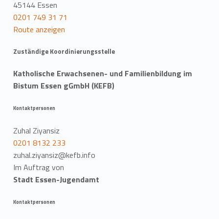
a
45144 Essen
0201 749 31 71
t
Route anzeigen
i
Zuständige Koordinierungsstelle
o
Katholische Erwachsenen- und Familienbildung im
n
Bistum Essen gGmbH (KEFB)
Kontaktpersonen
Zuhal Ziyansiz
0201 8132 233
zuhal.ziyansiz@kefb.info
Im Auftrag von
Stadt Essen-Jugendamt
Kontaktpersonen