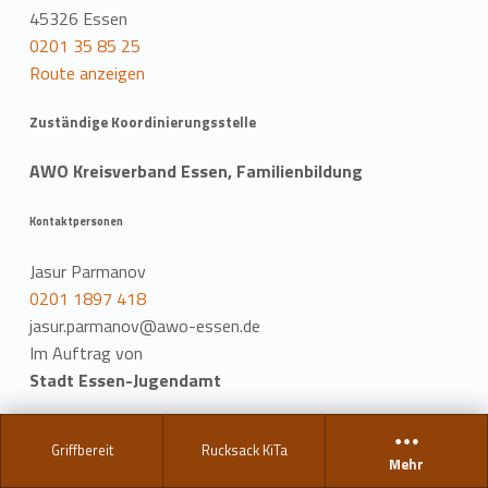
45326 Essen
0201 35 85 25
Route anzeigen
Zuständige Koordinierungsstelle
AWO Kreisverband Essen, Familienbildung
Kontaktpersonen
Jasur Parmanov
0201 1897 418
jasur.parmanov@awo-essen.de
Im Auftrag von
Stadt Essen-Jugendamt
Kontaktpersonen
Griffbereit
Rucksack KiTa
Mehr
Sybille Krüger