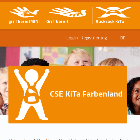
griffbereitMINI
Griffbereit
Rucksack KiTa
Log In
Registrierung
DE
CSE KiTa Farbenland