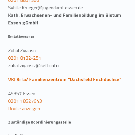
0201 8851366
Sybille.Krueger@jugendamt.essen.de
Kath. Erwachsenen- und Familienbildung im Bistum
Essen gGmbH
Kontaktpersonen
Zuhal Ziyansiz
0201 8132-251
zuhal.ziyansiz@kefb.info
VKJ KiTa/ Familienzentrum "Dachsfeld Fechdachse"
45357 Essen
0201 18527643
Route anzeigen
Zuständige Koordinierungsstelle