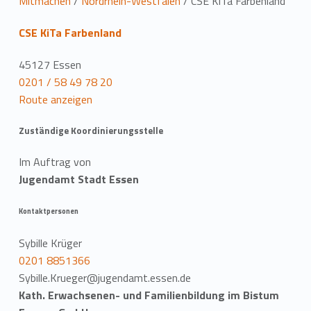
L
Mitmachen
/
Nordrhein-Westfalen
/
CSE KiTa Farbenland
o
CSE KiTa Farbenland
c
45127 Essen
a
0201 / 58 49 78 20
Route anzeigen
t
Zuständige Koordinierungsstelle
i
Im Auftrag von
o
Jugendamt Stadt Essen
n
Kontaktpersonen
Sybille Krüger
0201 8851366
Sybille.Krueger@jugendamt.essen.de
Kath. Erwachsenen- und Familienbildung im Bistum