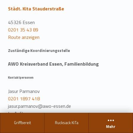
Städt. Kita Stauderstraße
45326 Essen
0201 35 43 89
Route anzeigen
Zuständige Koordinierungsstelle
AWO Kreisverband Essen, Familienbildung
Kontaktpersonen
Jasur Parmanov
0201 1897 418
jasur.parmanov@awo-essen.de
Im Auftrag von
Stadt Essen-Jugendamt
Griffbereit
Rucksack KiTa
Mehr