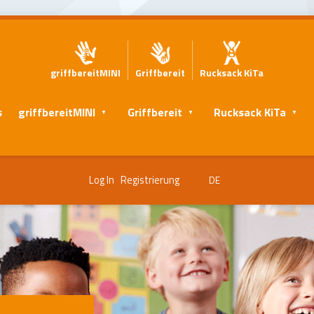
griffbereitMINI
Griffbereit
Rucksack KiTa
s
griffbereitMINI
Griffbereit
Rucksack KiTa
Log In
Registrierung
DE