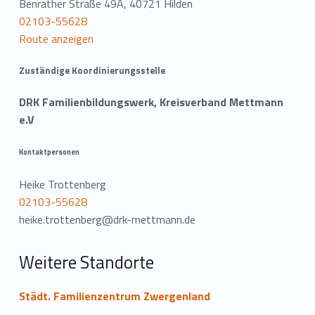
Benrather Straße 49A, 40721 Hilden
t
02103-55628
Route anzeigen
i
o
Zuständige Koordinierungsstelle
n
DRK Familienbildungswerk, Kreisverband Mettmann
e.V
Kontaktpersonen
Heike Trottenberg
02103-55628
heike.trottenberg@drk-mettmann.de
Weitere Standorte
Städt. Familienzentrum Zwergenland