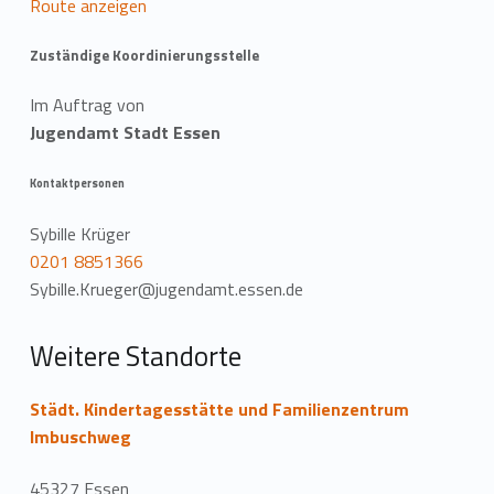
Route anzeigen
t
Zuständige Koordinierungsstelle
i
Im Auftrag von
o
Jugendamt Stadt Essen
n
Kontaktpersonen
Sybille Krüger
0201 8851366
Sybille.Krueger@jugendamt.essen.de
Weitere Standorte
Städt. Kindertagesstätte und Familienzentrum
Imbuschweg
45327 Essen