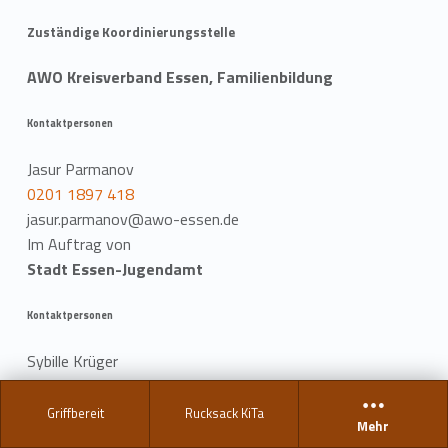
Zuständige Koordinierungsstelle
AWO Kreisverband Essen, Familienbildung
Kontaktpersonen
Jasur Parmanov
0201 1897 418
jasur.parmanov@awo-essen.de
Im Auftrag von
Stadt Essen-Jugendamt
Kontaktpersonen
Sybille Krüger
0201 88 51366
sybille.krueger@jugendamt.essen.de
Griffbereit
Rucksack KiTa
Mehr