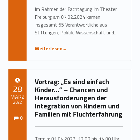
g
Im Rahmen der Fachtagung im Theater
o
Freiburg am 07.02.2024 kamen
r
insgesamt 65 Verantwortliche aus
Stiftungen, Politik, Wissenschaft und…
i
“Auftaktveranstaltung in Freiburg: Initiierung einer Landeskoordinierungsstelle für BW”
Weiterlesen
…
e
:
A
Vortrag: „Es sind einfach
VERFASST AM:
28
n
Kinder…“ – Chancen und
MÄRZ
Herausforderungen der
k
2022
Integration von Kindern und
ü
Familien mit Fluchterfahrung
Kommentare:
Kommentare:
Geschrieben von:
Marc Neumann
0
n
Termin: 01.04.2022, 12.00 bis 14.00 Uhr