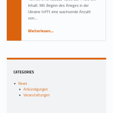
d
Inhalt: Mit Beginn des Krieges in der
i
Ukraine trifft eine wachsende Anzahl
g
von…
u
Weiterlesen
…
“Vortrag: „Es sind einfach Kinder…“ – Chancen und Herausforderungen der Integration von Kindern und Familien mit Fluchterfahrung”
n
g
e
n
Seitenleiste
CATEGORIES
News
Ankündigungen
Veranstaltungen