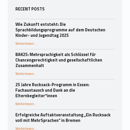
Seitenleiste
RECENT POSTS
Wie Zukunft entsteht: Die
Sprachbildungsprogramme auf dem Deutschen
Kinder- und Jugendtag 2025
Weiterlesen
…
“Wie Zukunft entsteht: Die Sprachbildungsprogramme auf dem Deutschen Kinder- und Jugendtag 2025”
BAK25: Mehrsprachigkeit als Schlüssel für
Chancengerechtigkeit und gesellschaftlichen
Zusammenhalt
“BAK25: Mehrsprachigkeit als Schlüssel für Chancengerechtigkeit und gesellschaftlichen Zusammenhalt”
Weiterlesen
…
25 Jahre Rucksack-Programm in Essen:
Fachaustausch und Dank an die
Elternbegleiter*innen
Weiterlesen
…
“25 Jahre Rucksack-Programm in Essen: Fachaustausch und Dank an die Elternbegleiter*innen”
Erfolgreiche Auftaktveranstaltung „Ein Rucksack
voll mit MehrSprachen“ in Bremen
“Erfolgreiche Auftaktveranstaltung „Ein Rucksack voll mit MehrSprachen“ in Bremen”
Weiterlesen
…