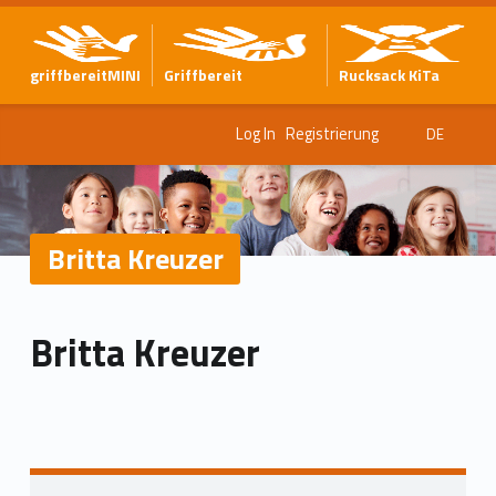
griffbereitMINI
Griffbereit
Rucksack KiTa
Log In
Registrierung
DE
Britta Kreuzer
Britta Kreuzer
Zurück zur Hauptnavigation springen