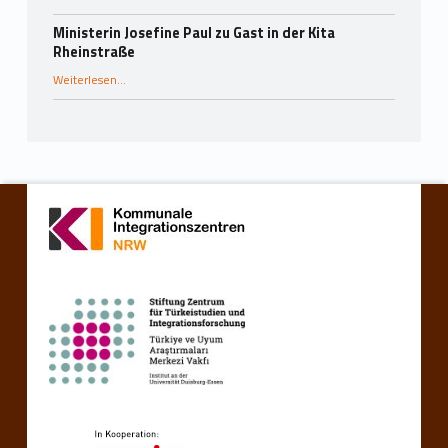
Ministerin Josefine Paul zu Gast in der Kita
Rheinstraße
“Ministerin Josefine Paul zu Gast in der Kita Rheinstraße”
Weiterlesen
…