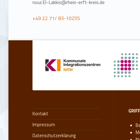
nour.El-Lakkis@rhein-erft-kreis.de
+49 22 71/ 83-10255
Zurück zur Hauptnavigation springen
GRIF
Kontakt
Impressum
Be
M
Datenschutzerklärung
N