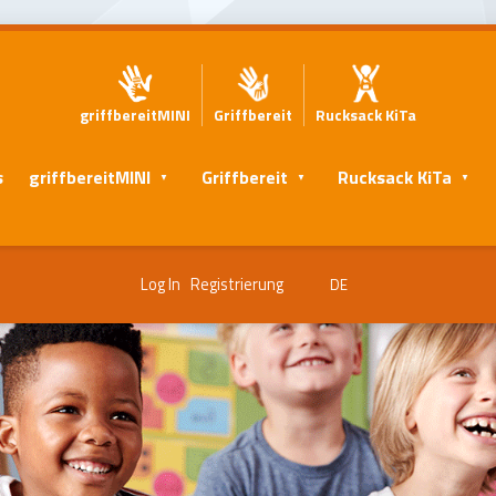
griffbereitMINI
Griffbereit
Rucksack KiTa
s
griffbereitMINI
Griffbereit
Rucksack KiTa
Log In
Registrierung
DE