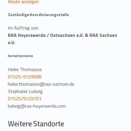
Route anzeigen
t
Zuständige Koordinierungsstelle
i
Im Auftrag von
o
RAA Hoyerswerda / Ostsachsen e.V. & RAA Sachsen
n
e.V.
Kontaktpersonen
Heike Thomasius
01525-9729689
heike.thomasius@raa-sachsen.de
Stephanie Ludwig
01525/9729701
ludwig@raa-hoyerwerda.com
Weitere Standorte