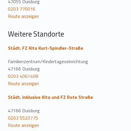
47055 Duisburg
t
0203 770016
Route anzeigen
i
o
Weitere Standorte
n
Städt. FZ Kita Kurt-Spindler-Straße
Familienzentrum/Kindertageseinrichtung
47166 Duisburg
0203 4061408
Route anzeigen
Städt. inklusive Kita und FZ Rote Straße
47166 Duisburg
0203 5520775
Route anzeigen