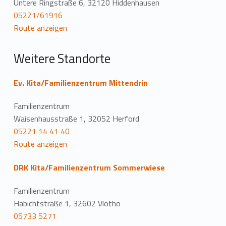
Untere Ringstraße 6, 32120 Hiddenhausen
t
05221/61916
Route anzeigen
i
o
Weitere Standorte
n
Ev. Kita/Familienzentrum Mittendrin
Familienzentrum
Waisenhausstraße 1, 32052 Herford
05221 14 41 40
Route anzeigen
DRK Kita/Familienzentrum Sommerwiese
Familienzentrum
Habichtstraße 1, 32602 Vlotho
05733 5271